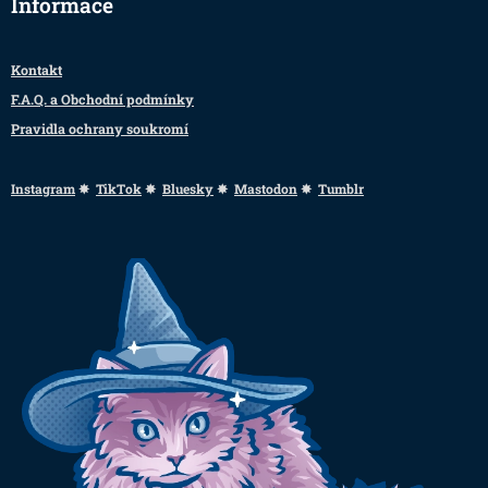
Informace
Kontakt
F.A.Q. a Obchodní podmínky
Pravidla ochrany soukromí
Instagram
✸
TikTok
✸
Bluesky
✸
Mastodon
✸
Tumblr