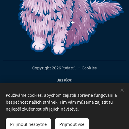
Copyright 2026 "tyiart".
Cookies
Jazyky
Čeština
English
Používáme cookies, abychom zajistili správné fungování a
Měna
bezpečnost našich stránek. Tím vám můžeme zajistit tu
CZK Kč
EUR €
PLN zł
CHF
USD $
HUF Ft
GBP £
nejlepší zkušenost při jejich návštěvě.
Přijmout nezbytné
Přijmout vše
DO KOŠÍKU