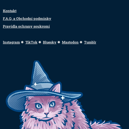
Kontakt
F.A.Q. a Obchodní podmínky
Pravidla ochrany soukromí
Instagram
✸
TikTok
✸
Bluesky
✸
Mastodon
✸
Tumblr