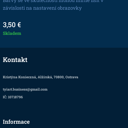
Barvy se ve skutečnosti mohou mírně lišit v
závislosti na nastavení obrazovky
3,50
€
Skladem
Kontakt
Kristýna Konieczná, Alžírská, 70800, Ostrava
tyiart.business@gmail.com
IČ: 10718796
Informace