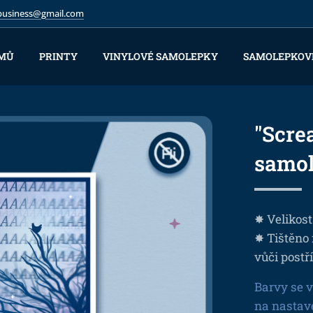
.business@gmail.com
MŮ
PRINTY
VINYLOVÉ SAMOLEPKY
SAMOLEPKOV
"Scre
samo
✸ Velikost
✸ Tištěno 
vůči postř
Barvy se v
na nastav