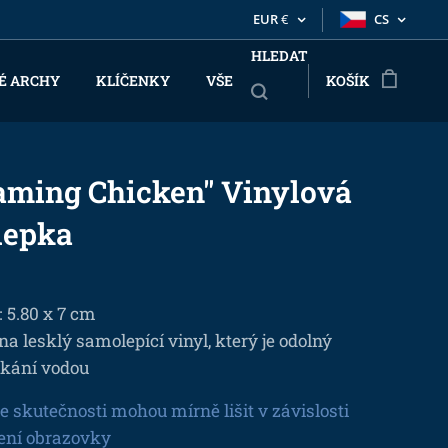
EUR
€
CS
HLEDAT
É ARCHY
KLÍČENKY
VŠE
KOŠÍK
aming Chicken" Vinylová
lepka
: 5.80 x 7 cm
na lesklý samolepící vinyl, který je odolný
íkání vodou
e skutečnosti mohou mírně lišit v závislosti
ení obrazovky