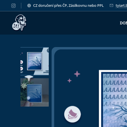
CZ doručení přes ČP, Zásilkovnu nebo PPL
tyiart
DO