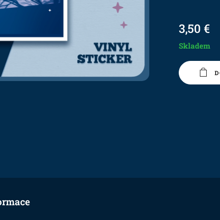
3,50
€
Skladem
D
ormace