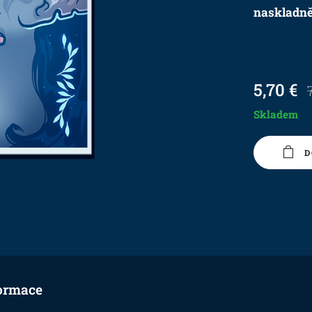
naskladně
5,70
€
Skladem
D
ormace