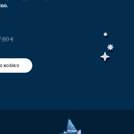
no.
7,80
€
O KOŠÍKU