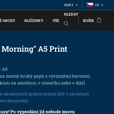
EUR
€
CS
HLEDAT
É ARCHY
KLÍČENKY
VŠE
KOŠÍK
 Morning" A5 Print
: A5
 na matný hrubý papír s výraznými barvami,
knou na nástěnce, v rámečku nebo v diáři
e skutečnosti mohou mírně lišit v závislosti
ení obrazovky.
kusy! Po vyprodání již nebude znovu