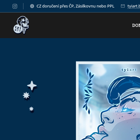
CZ doručení přes ČP, Zásilkovnu nebo PPL
tyiart
DO