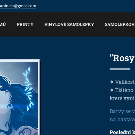
.business@gmail.com
MŮ
PRINTY
VINYLOVÉ SAMOLEPKY
SAMOLEPKOV
"Rosy
✸ Velikost
✸ Tištěno
které vyni
Barvy se v
na nastav
Poslední 