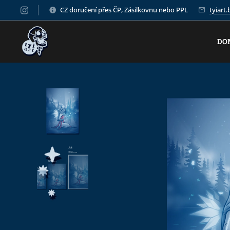
CZ doručení přes ČP, Zásilkovnu nebo PPL
tyiart
DO