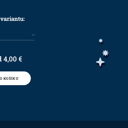
 variantu:
d
4,00
€
O KOŠÍKU