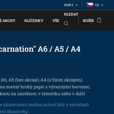
EUR
€
CS
HLEDAT
É ARCHY
KLÍČENKY
VŠE
KOŠÍK
carnation" A6 / A5 / A4
:A6, A5 (bez okraje), A4 (s 5mm okrajem)
 na matný hrubý papír s výraznými barvami,
knou na nástěnce, v rámečku nebo v diáři
e skutečnosti mohou mírně lišit v závislosti
ení obrazovky.