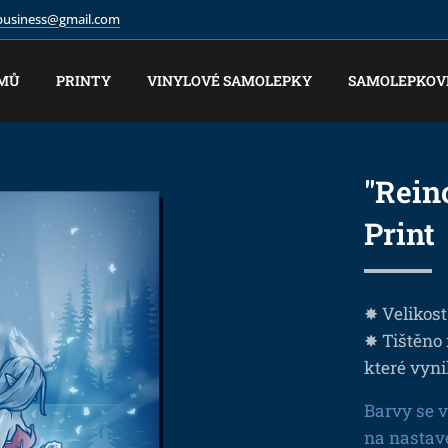
.business@gmail.com
MŮ
PRINTY
VINYLOVÉ SAMOLEPKY
SAMOLEPKOV
"Rein
Print
✸ Velikost
✸ Tištěno
které vyni
Barvy se v
na nastav