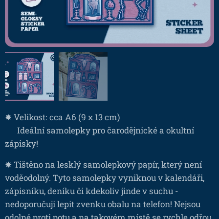
✸ Velikost: cca A6 (9 x 13 cm)
⚰️ Ideální samolepky pro čarodějnické a okultní
zápisky!
✸ Tištěno na lesklý samolepkový papír, který není
voděodolný. Tyto samolepky vyniknou v kalendáři,
zápisníku, deníku či kdekoliv jinde v suchu -
nedoporučuji lepit zvenku obalu na telefon! Nejsou
odolné proti potu a na takovém místě se rychle odřou.