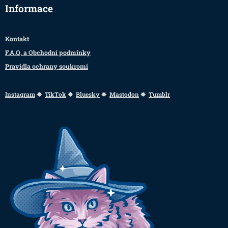
Informace
Kontakt
F.A.Q. a Obchodní podmínky
Pravidla ochrany soukromí
Instagram
✸
TikTok
✸
Bluesky
✸
Mastodon
✸
Tumblr