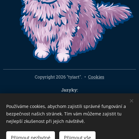
Copyright 2026 "tyiart".
Cookies
Jazyky
Čeština
English
Používáme cookies, abychom zajistili správné fungování a
Měna
bezpečnost našich stránek. Tím vám můžeme zajistit tu
CZK Kč
EUR €
PLN zł
CHF
USD $
HUF Ft
GBP £
nejlepší zkušenost při jejich návštěvě.
Přijmout nezbytné
Přijmout vše
DO KOŠÍKU