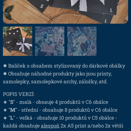
✸ Balíček s obsahem stylizovaný do dárkové obálky
✸ Obsahuje náhodné produkty jako jsou printy,
samolepky, samolepkové archy, záložky, atd.
POPIS VERZÍ:
★ "
S
" - malá - obsauje 4 produktů v C6 obálce
★ "
M
" - střední - obsahuje 8 produktů v C6 obálce
★ "
L
" - velká - obsahuje 10 produktů v C5 obálce -
každá obsahuje
alespoň
2x A5 print a/nebo 2x větší