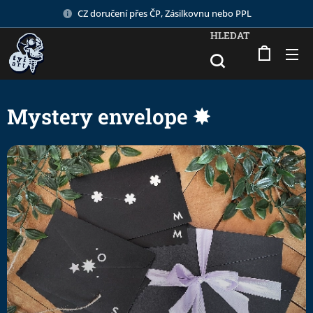
CZ doručení přes ČP, Zásilkovnu nebo PPL
HLEDAT
Mystery envelope ✸