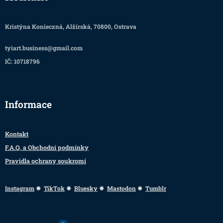
Kristýna Konieczná, Alžírská, 70800, Ostrava
tyiart.business@gmail.com
IČ: 10718796
Informace
Kontakt
F.A.Q. a Obchodní podmínky
Pravidla ochrany soukromí
Instagram
✸
TikTok
✸
Bluesky
✸
Mastodon
✸
Tumblr