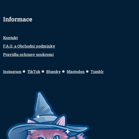
Informace
Kontakt
F.A.Q. a Obchodní podmínky
Pravidla ochrany soukromí
Instagram
✸
TikTok
✸
Bluesky
✸
Mastodon
✸
Tumblr