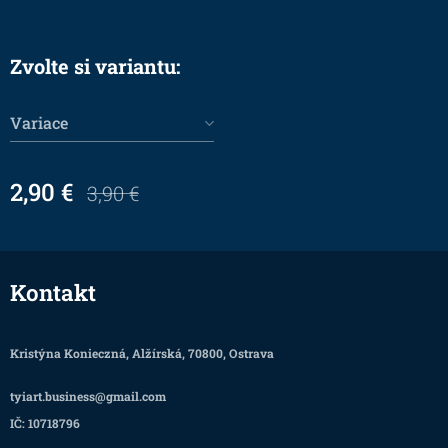
Zvolte si variantu:
Variace
2,90
€
3,90
€
Kontakt
Kristýna Konieczná, Alžírská, 70800, Ostrava
tyiart.business@gmail.com
IČ: 10718796