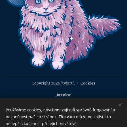
Copyright 2026 "tyiart".
Cookies
Jazyky
Čeština
English
Používáme cookies, abychom zajistili správné fungování a
Měna
bezpečnost našich stránek. Tím vám můžeme zajistit tu
CZK Kč
EUR €
PLN zł
CHF
USD $
HUF Ft
GBP £
nejlepší zkušenost při jejich návštěvě.