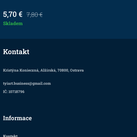
5,70
€
7,80
€
Skladem
Kontakt
Kristýna Konieczná, Alžírská, 70800, Ostrava
tyiart.business@gmail.com
IČ: 10718796
Informace
Kontakt