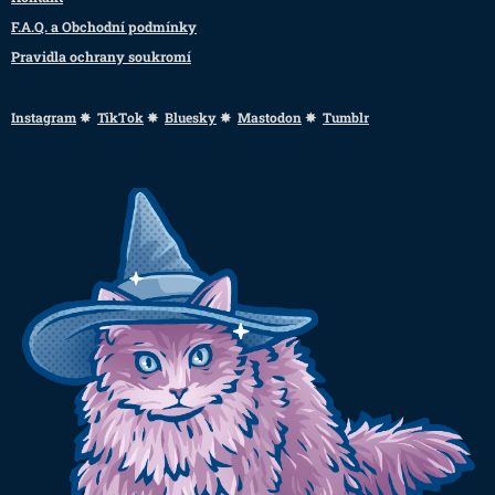
F.A.Q. a Obchodní podmínky
Pravidla ochrany soukromí
Instagram
✸
TikTok
✸
Bluesky
✸
Mastodon
✸
Tumblr