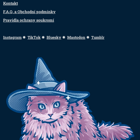
Kontakt
F.A.Q. a Obchodní podmínky
Pravidla ochrany soukromí
Instagram
✸
TikTok
✸
Bluesky
✸
Mastodon
✸
Tumblr