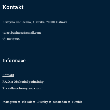
Kontakt
Kristýna Konieczná, Alžírská, 70800, Ostrava
tyiart.business@gmail.com
IČ: 10718796
Informace
Kontakt
F.A.Q. a Obchodní podmínky
Pravidla ochrany soukromí
Instagram
✸
TikTok
✸
Bluesky
✸
Mastodon
✸
Tumblr