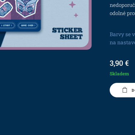
nedoporuču
odolné pro
Barvy se v
na nastav
3,90
€
Skladem
D