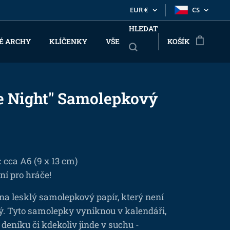
EUR
€
CS
HLEDAT
É ARCHY
KLÍČENKY
VŠE
KOŠÍK
 Night" Samolepkový
: cca A6 (9 x 13 cm)
í pro hráče!
na lesklý samolepkový papír, který není
ý. Tyto samolepky vyniknou v kalendáři,
 deníku či kdekoliv jinde v suchu -