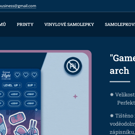
.business@gmail.com
MŮ
PRINTY
VINYLOVÉ SAMOLEPKY
SAMOLEPKOV
"Game
arch
✸ Velikost
❤ Perfektn
✸ Tištěno 
voděodoln
zápisníku,