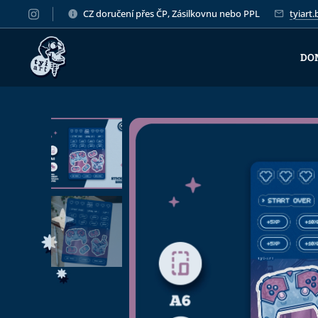
CZ doručení přes ČP, Zásilkovnu nebo PPL
tyiart
DO