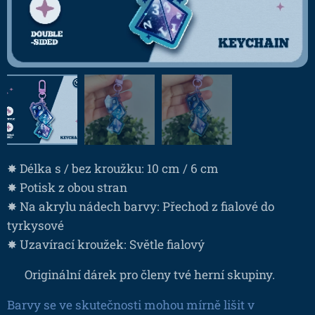
✸ Délka s / bez kroužku: 10 cm / 6 cm
✸ Potisk z obou stran
✸ Na akrylu nádech barvy: Přechod z fialové do
tyrkysové
✸ Uzavírací kroužek: Světle fialový
❤ Originální dárek pro členy tvé herní skupiny.
Barvy se ve skutečnosti mohou mírně lišit v