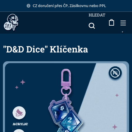
CZ doručení přes ČP, Zásilkovnu nebo PPL
HLEDAT
"D&D Dice" Klíčenka