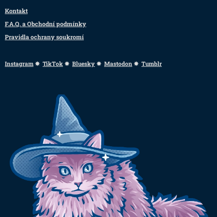
Kontakt
F.A.Q. a Obchodní podmínky
Pravidla ochrany soukromí
Instagram
✸
TikTok
✸
Bluesky
✸
Mastodon
✸
Tumblr