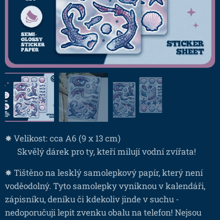
✸ Velikost: cca A6 (9 x 13 cm)
❤ Skvělý dárek pro ty, kteří milují vodní zvířata!
✸ Tištěno na lesklý samolepkový papír, který není
voděodolný. Tyto samolepky vyniknou v kalendáři,
zápisníku, deníku či kdekoliv jinde v suchu -
nedoporučuji lepit zvenku obalu na telefon! Nejsou