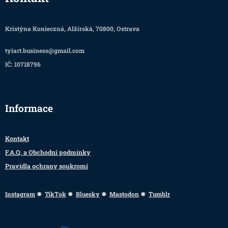
Kristýna Konieczná, Alžírská, 70800, Ostrava
tyiart.business@gmail.com
IČ: 10718796
Informace
Kontakt
F.A.Q. a Obchodní podmínky
Pravidla ochrany soukromí
Instagram
✸
TikTok
✸
Bluesky
✸
Mastodon
✸
Tumblr