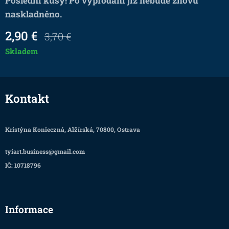
Poslední kusy! Po vyprodání již nebude znovu
naskladněno.
2,90
€
3,70
€
Skladem
Kontakt
Kristýna Konieczná, Alžírská, 70800, Ostrava
tyiart.business@gmail.com
IČ: 10718796
Informace