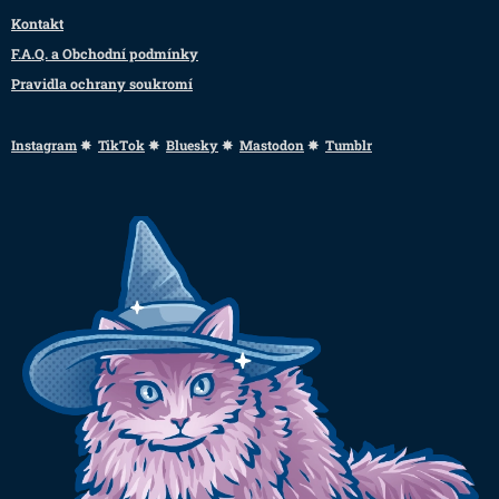
Kontakt
F.A.Q. a Obchodní podmínky
Pravidla ochrany soukromí
Instagram
✸
TikTok
✸
Bluesky
✸
Mastodon
✸
Tumblr