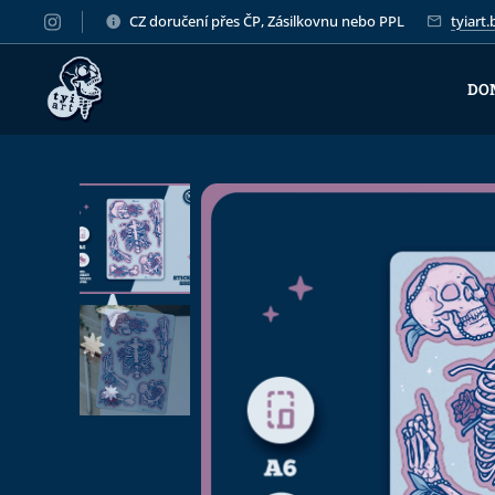
CZ doručení přes ČP, Zásilkovnu nebo PPL
tyiart
DO