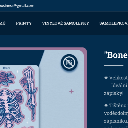
.business@gmail.com
MŮ
PRINTY
VINYLOVÉ SAMOLEPKY
SAMOLEPKOV
"Bone
✸ Velikost
⚰️ Ideální
zápisky!
✸ Tištěno 
voděodoln
zápisníku,