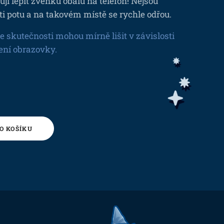
ji lepit zvenku obalu na telefon! Nejsou
ti potu a na takovém místě se rychle odřou.
e skutečnosti mohou mírně lišit v závislosti
ení obrazovky.
O KOŠÍKU