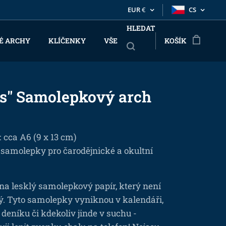
EUR
€
CS
HLEDAT
É ARCHY
KLÍČENKY
VŠE
KOŠÍK
s" Samolepkový arch
: cca A6 (9 x 13 cm)
 samolepky pro čarodějnické a okultní
na lesklý samolepkový papír, který není
ý. Tyto samolepky vyniknou v kalendáři,
 deníku či kdekoliv jinde v suchu -