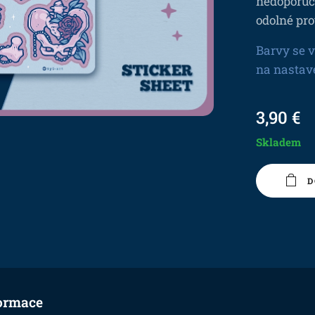
nedoporuču
odolné pro
Barvy se v
na nastav
3,90
€
Skladem
D
ormace