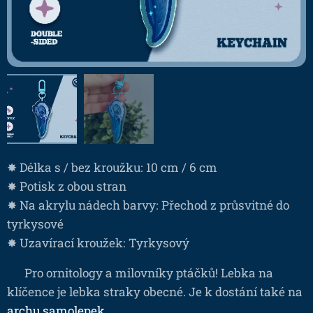
✸ Délka s / bez kroužku: 10 cm / 6 cm
✸ Potisk z obou stran
✸ Na akrylu nádech barvy: Přechod z průsvitné do
tyrkysové
✸ Uzavírací kroužek: Tyrkysový
❤ Pro ornitology a milovníky ptáčků! Lebka na
klíčence je lebka straky obecné. Je k dostání také na
archu samolepek
.