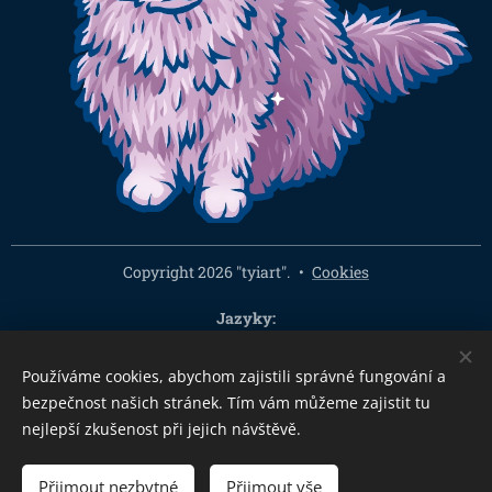
Copyright 2026 "tyiart".
Cookies
Jazyky
Čeština
English
Používáme cookies, abychom zajistili správné fungování a
Měna
bezpečnost našich stránek. Tím vám můžeme zajistit tu
CZK Kč
EUR €
PLN zł
CHF
USD $
HUF Ft
GBP £
nejlepší zkušenost při jejich návštěvě.
Přijmout nezbytné
Přijmout vše
DO KOŠÍKU