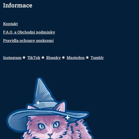
Informace
Kontakt
F.A.Q. a Obchodní podmínky
Pravidla ochrany soukromí
Instagram
✸
TikTok
✸
Bluesky
✸
Mastodon
✸
Tumblr