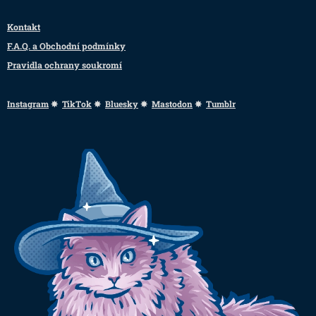
Kontakt
F.A.Q. a Obchodní podmínky
Pravidla ochrany soukromí
Instagram
✸
TikTok
✸
Bluesky
✸
Mastodon
✸
Tumblr