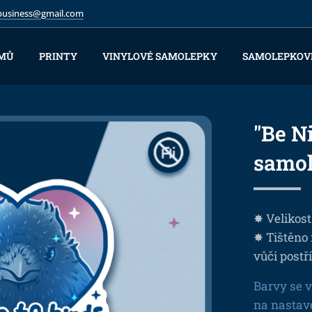
.business@gmail.com
MŮ
PRINTY
VINYLOVÉ SAMOLEPKY
SAMOLEPKOV
"Be N
samo
✸ Velikost
✸ Tištěno 
vůči postř
Barvy se v
na nastav