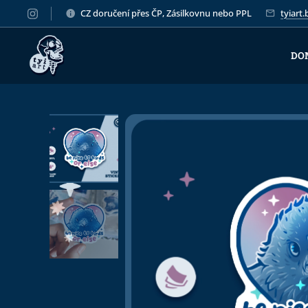
CZ doručení přes ČP, Zásilkovnu nebo PPL
tyiart
DO