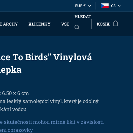
EUR
€
CS
HLEDAT
É ARCHY
KLÍČENKY
VŠE
KOŠÍK
ice To Birds" Vinylová
lepka
: 6.50 x 6 cm
na lesklý samolepící vinyl, který je odolný
íkání vodou
e skutečnosti mohou mírně lišit v závislosti
ení obrazovky