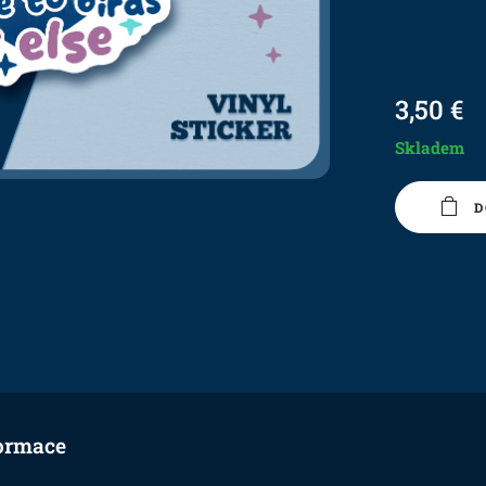
3,50
€
Skladem
D
ormace